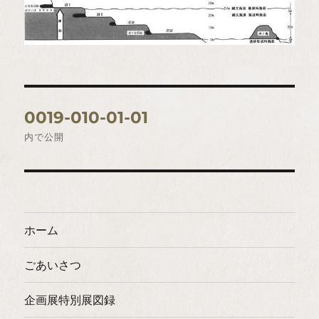
投
0019-010-01-01
稿
内で公開
ナ
ビ
ゲ
ホーム
ー
ごあいさつ
シ
企画展特別展図録
ョ