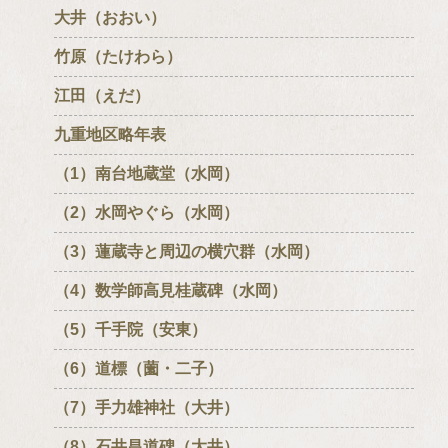
大井（おおい）
竹原（たけわら）
江田（えだ）
九重地区略年表
（1）南台地蔵堂（水岡）
（2）水岡やぐら（水岡）
（3）蓮蔵寺と周辺の横穴群（水岡）
（4）数学師高見桂蔵碑（水岡）
（5）千手院（安東）
（6）道標（薗・二子）
（7）手力雄神社（大井）
（8）石井昌道碑（大井）