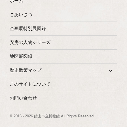
ホーム
ごあいさつ
企画展特別展図録
安房の人物シリーズ
地区展図録
サ
歴史散策マップ
ブ
メ
ニ
このサイトについて
ュ
ー
を
お問い合わせ
展
開
© 2016 - 2026 館山市立博物館 All Rights Reserved
.