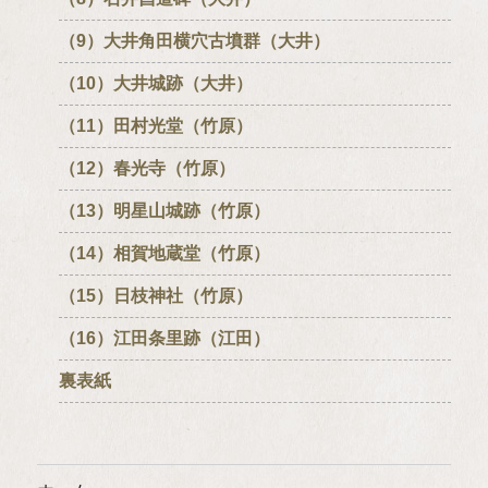
（9）大井角田横穴古墳群（大井）
（10）大井城跡（大井）
（11）田村光堂（竹原）
（12）春光寺（竹原）
（13）明星山城跡（竹原）
（14）相賀地蔵堂（竹原）
（15）日枝神社（竹原）
（16）江田条里跡（江田）
裏表紙