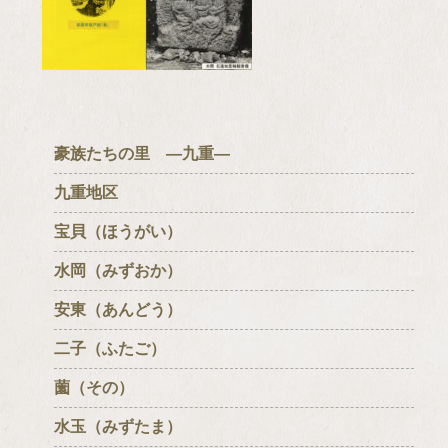
豪族たちの里 ―九重―
九重地区
宝貝（ほうがい）
水岡（みずおか）
安東（あんどう）
二子（ふたご）
薗（その）
水玉（みずたま）