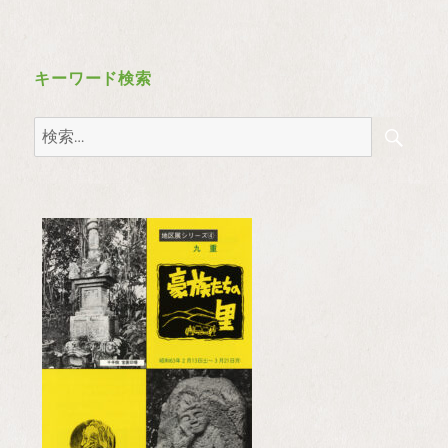
キーワード検索
検
検
索
索: