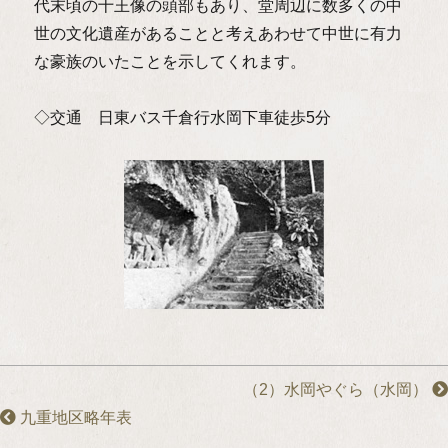
代末頃の十王像の頭部もあり、堂周辺に数多くの中
世の文化遺産があることと考えあわせて中世に有力
な豪族のいたことを示してくれます。
◇交通 日東バス千倉行水岡下車徒歩5分
（2）水岡やぐら（水岡）
九重地区略年表