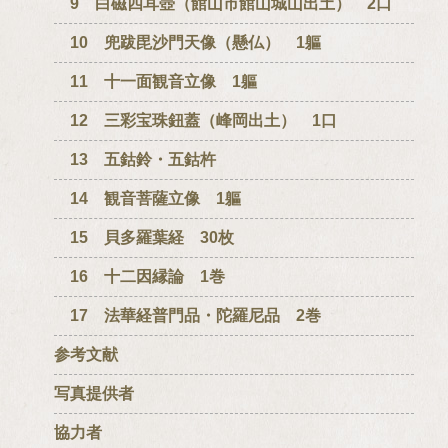
9 白磁四耳壺（館山市館山城山出土） 2口
10 兜跋毘沙門天像（懸仏） 1軀
11 十一面観音立像 1軀
12 三彩宝珠鈕蓋（峰岡出土） 1口
13 五鈷鈴・五鈷杵
14 観音菩薩立像 1軀
15 貝多羅葉経 30枚
16 十二因縁論 1巻
17 法華経普門品・陀羅尼品 2巻
参考文献
写真提供者
協力者