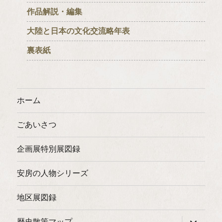
作品解説・編集
大陸と日本の文化交流略年表
裏表紙
ホーム
ごあいさつ
企画展特別展図録
安房の人物シリーズ
地区展図録
サ
歴史散策マップ