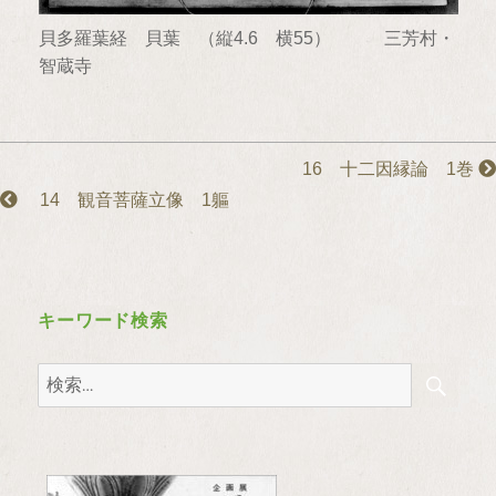
貝多羅葉経 貝葉 （縦4.6 横55） 三芳村・
智蔵寺
16 十二因縁論 1巻
14 観音菩薩立像 1軀
キーワード検索
検
検
索
索: