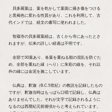
貝多羅葉は、葉を乾かして葉面に掻き傷をつける
と黒褐色に変わる性質があり、これを利用して、古
代インドでは、経文の書写に使われました。
智蔵寺の貝多羅葉経は、古くから寺にあったとさ
れますが、伝来の詳しい経過は不明です。
全部で30葉あり、各葉を重ねる順の混乱を防ぐた
め、全部を重ねた縁（へり）に朱彩の線を、それ以
外の縁には金泥を施こしています。
仏典は、釈迦（B.C.5世紀）の教説を記録したもの
ですが、釈迦当時はもっぱら口唱で記録し、仏典は
ありませんでした。それが文字で記録されるように
なるのは西暦紀元前後頃からと考えられています。