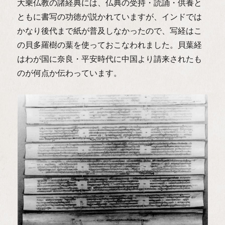
大乗仏教の諸経典には、仏典の受持・読誦・供養と
ともに書写の功徳が説かれていますが、インドでは
かなり後代まで紙が普及しなかったので、写経はこ
の貝多羅樹の葉を使っておこなわれました。貝葉経
はわが国に奈良・平安時代に中国より請来されたも
のが何点か伝わっています。