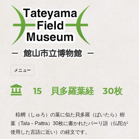
－ 館山市立博物館 －
メニュー
15 貝多羅葉経 30枚
棕櫚（しゅろ）の葉に似た貝多羅（ばいたら）樹
葉（Tala－Pattra）30枚に書かれたパーリ語（仏陀が
使用した言語に近い）の経文です。