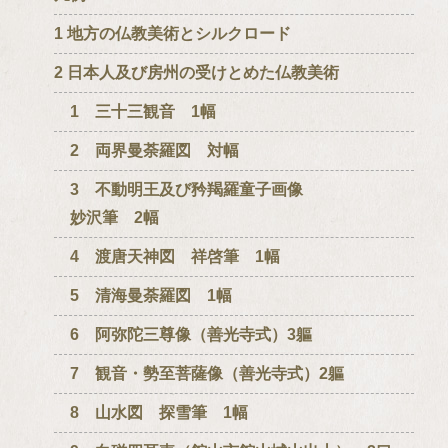
1 地方の仏教美術とシルクロード
2 日本人及び房州の受けとめた仏教美術
1 三十三観音 1幅
2 両界曼荼羅図 対幅
3 不動明王及び矜羯羅童子画像
妙沢筆 2幅
4 渡唐天神図 祥啓筆 1幅
5 清海曼荼羅図 1幅
6 阿弥陀三尊像（善光寺式）3軀
7 観音・勢至菩薩像（善光寺式）2軀
8 山水図 探雪筆 1幅