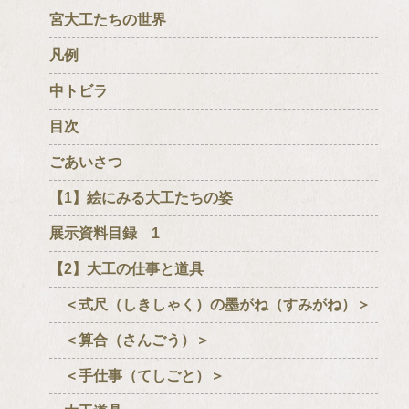
宮大工たちの世界
凡例
中トビラ
目次
ごあいさつ
【1】絵にみる大工たちの姿
展示資料目録 1
【2】大工の仕事と道具
＜式尺（しきしゃく）の墨がね（すみがね）＞
＜算合（さんごう）＞
＜手仕事（てしごと）＞