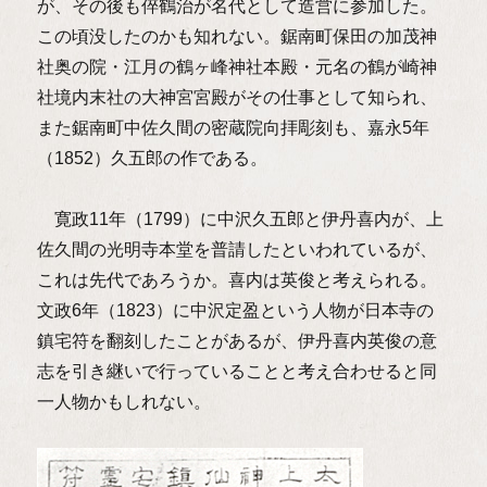
が、その後も倅鶴治が名代として造営に参加した。
この頃没したのかも知れない。鋸南町保田の加茂神
社奥の院・江月の鶴ヶ峰神社本殿・元名の鶴が崎神
社境内末社の大神宮宮殿がその仕事として知られ、
また鋸南町中佐久間の密蔵院向拝彫刻も、嘉永5年
（1852）久五郎の作である。
寛政11年（1799）に中沢久五郎と伊丹喜内が、上
佐久間の光明寺本堂を普請したといわれているが、
これは先代であろうか。喜内は英俊と考えられる。
文政6年（1823）に中沢定盈という人物が日本寺の
鎮宅符を翻刻したことがあるが、伊丹喜内英俊の意
志を引き継いで行っていることと考え合わせると同
一人物かもしれない。