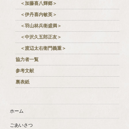
＜加藤喜八輝郷＞
＜伊丹喜内敏英＞
＜羽山林兵衛盛満＞
＜中沢久五郎正友＞
＜渡辺太右衛門義重＞
協力者一覧
参考文献
裏表紙
ホーム
ごあいさつ