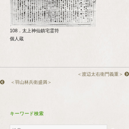
108．太上神仙鎮宅霊符
個人蔵
＜渡辺太右衛門義重＞
＜羽山林兵衛盛満＞
キーワード検索
検
検