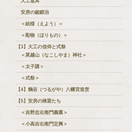
大工道具
安房の鋸鍛治
＜絵様（えよう）＞
＜彫物（ほりもの）＞
【3】大工の信仰と式祭
＜莫越山（なこしやま）神社＞
＜太子講＞
＜式祭＞
【4】鶴谷（つるがや）八幡宮造営
【5】安房の棟梁たち
＜吉野忠右衛門義重＞
＜小高吉右衛門定興＞