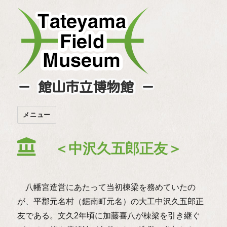
－ 館山市立博物館 －
メニュー
＜中沢久五郎正友＞
八幡宮造営にあたって当初棟梁を務めていたの
が、平郡元名村（鋸南町元名）の大工中沢久五郎正
友である。文久2年頃に加藤喜八が棟梁を引き継ぐ