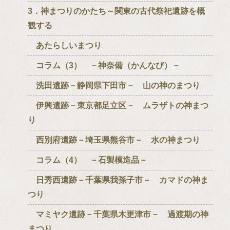
3．神まつりのかたち～関東の古代祭祀遺跡を概
観する
あたらしいまつり
コラム（3） －神奈備（かんなび）－
洗田遺跡－静岡県下田市－ 山の神のまつり
伊興遺跡－東京都足立区－ ムラザトの神まつ
り
西別府遺跡－埼玉県熊谷市－ 水の神まつり
コラム（4） －石製模造品－
日秀西遺跡－千葉県我孫子市－ カマドの神ま
つり
マミヤク遺跡－千葉県木更津市－ 過渡期の神
まつり