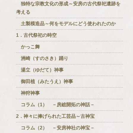
独特な宗教文化の形成～安房の古代祭祀遺跡を
考える
土製模造品～何をモデルにどう使われたのか
1．古代祭祀の時空
かっこ舞
洲崎（すのさき）踊り
湯立（ゆだて）神事
御田植（みたうえ）神事
神狩神事
コラム（1） －房総開拓の神話－
2．神々に捧げられた工芸品～古神宝
コラム（2） －安房神社の神宝－