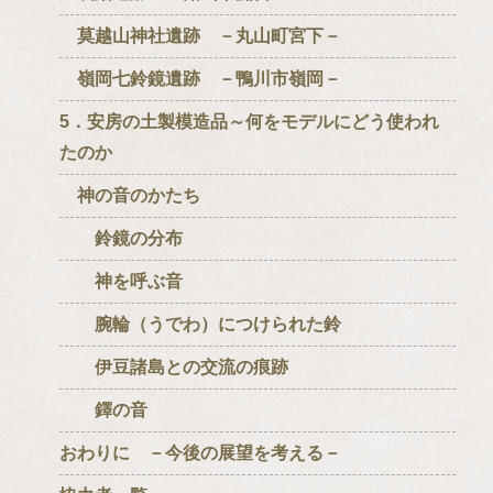
莫越山神社遺跡 －丸山町宮下－
嶺岡七鈴鏡遺跡 －鴨川市嶺岡－
5．安房の土製模造品～何をモデルにどう使われ
たのか
神の音のかたち
鈴鏡の分布
神を呼ぶ音
腕輪（うでわ）につけられた鈴
伊豆諸島との交流の痕跡
鐸の音
おわりに －今後の展望を考える－