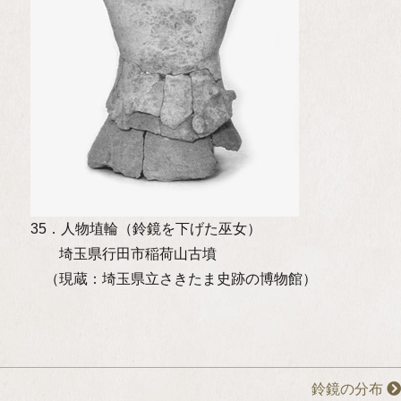
35．人物埴輪（鈴鏡を下げた巫女）
埼玉県行田市稲荷山古墳
（現蔵：埼玉県立さきたま史跡の博物館）
鈴鏡の分布