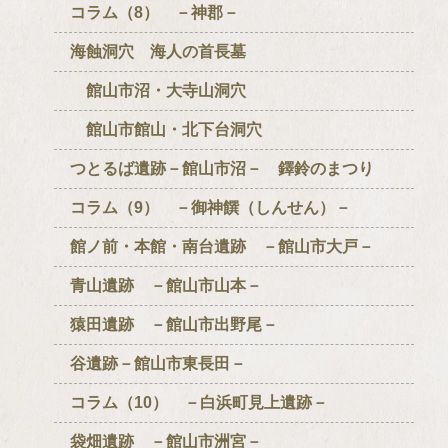
コラム（8） －神郡－
海蝕洞穴 海人の首長墓
館山市沼・大寺山洞穴
館山市館山・北下台洞穴
つとるば遺跡－館山市沼－ 鐸鈴のまつり
コラム（9） －御神饌（しんせん）－
館ノ前・本館・南台遺跡 －館山市大戸－
青山遺跡 －館山市山本－
猿田遺跡 －館山市出野尾－
谷遺跡－館山市東長田－
コラム（10） －白浜町見上遺跡－
袋畑遺跡 －館山市洲宮－