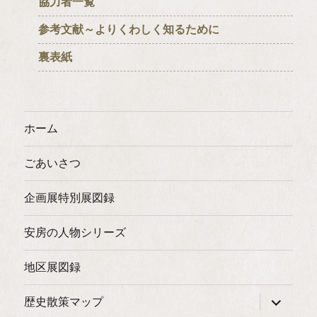
協力者一覧
参考文献～よりくわしく知るために
裏表紙
ホーム
ごあいさつ
企画展特別展図録
安房の人物シリーズ
地区展図録
サ
歴史散策マップ
ブ