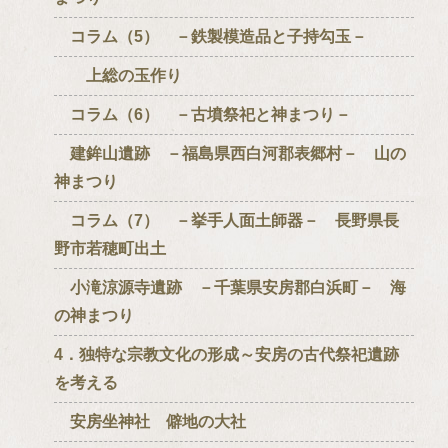
コラム（5） －鉄製模造品と子持勾玉－
上総の玉作り
コラム（6） －古墳祭祀と神まつり－
建鉾山遺跡 －福島県西白河郡表郷村－ 山の
神まつり
コラム（7） －挙手人面土師器－ 長野県長
野市若穂町出土
小滝涼源寺遺跡 －千葉県安房郡白浜町－ 海
の神まつり
4．独特な宗教文化の形成～安房の古代祭祀遺跡
を考える
安房坐神社 僻地の大社