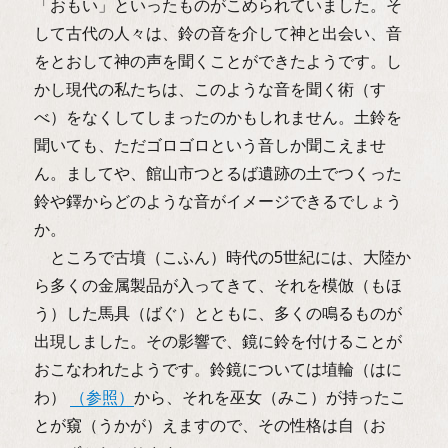
「おもい」といったものがこめられていました。そ
して古代の人々は、鈴の音を介して神と出会い、音
をとおして神の声を聞くことができたようです。し
かし現代の私たちは、このような音を聞く術（す
べ）をなくしてしまったのかもしれません。土鈴を
聞いても、ただゴロゴロという音しか聞こえませ
ん。ましてや、館山市つとるば遺跡の土でつくった
鈴や鐸からどのような音がイメージできるでしょう
か。
ところで古墳（こふん）時代の5世紀には、大陸か
ら多くの金属製品が入ってきて、それを模倣（もほ
う）した馬具（ばぐ）とともに、多くの鳴るものが
出現しました。その影響で、鏡に鈴を付けることが
おこなわれたようです。鈴鏡については埴輪（はに
わ）
（参照）
から、それを巫女（みこ）が持ったこ
とが窺（うかが）えますので、その性格は自（お