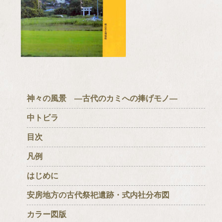
神々の風景 ―古代のカミへの捧げモノ―
中トビラ
目次
凡例
はじめに
安房地方の古代祭祀遺跡・式内社分布図
カラー図版