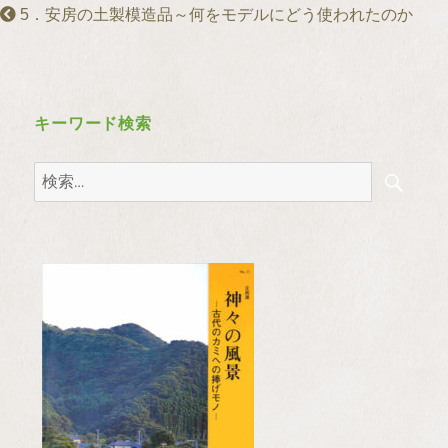
5．安房の土製模造品～何をモデルにどう使われたのか
キーワード検索
検
検
索
索: