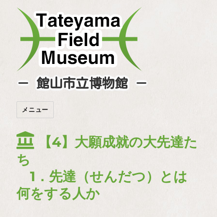
－ 館山市立博物館 －
メニュー
【4】大願成就の大先達た
ち
1．先達（せんだつ）とは
何をする人か