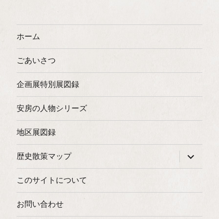
ホーム
ごあいさつ
企画展特別展図録
安房の人物シリーズ
地区展図録
サ
歴史散策マップ
ブ
メ
ニ
このサイトについて
ュ
ー
を
お問い合わせ
展
開