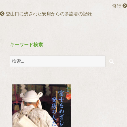
修行
登山口に残された安房からの参詣者の記録
キーワード検索
検
検
索
索: