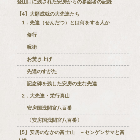
登山口に残された安房からの参詣者の記録
【4】大願成就の大先達たち
1．先達（せんだつ）とは何をする人か
修行
呪術
お焚き上げ
先達のすがた
記念碑を残した安房の主な先達
2．大先達・栄行真山
安房国浅間宮八百番
〔安房国浅間宮八百番〕
【5】安房のなかの富士山 －センゲンサマと富