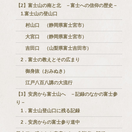
【2】富士山の南と北 －富士への信仰の歴史－
1.富士山の登山口
村山口 （静岡県富士宮市）
大宮口 （静岡県富士宮市）
吉田口 （山梨県富士吉田市）
2．富士の教えとその広まり
御身抜（おみぬき）
江戸八百八講の大流行
【3】安房から富士山へ －記録のなかの富士参
り－
1．富士山登山口に残る記録
2．安房からの富士参り道中