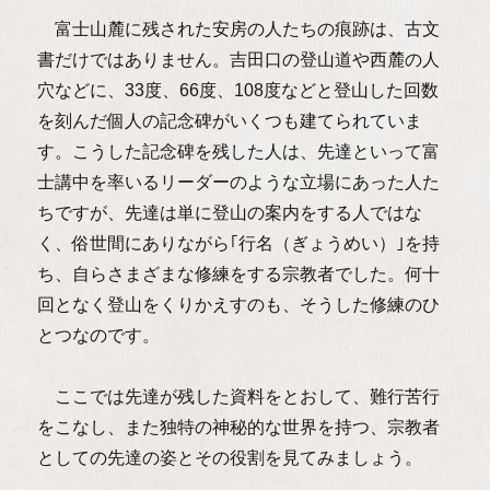
富士山麓に残された安房の人たちの痕跡は、古文
書だけではありません。吉田口の登山道や西麓の人
穴などに、33度、66度、108度などと登山した回数
を刻んだ個人の記念碑がいくつも建てられていま
す。こうした記念碑を残した人は、先達といって富
士講中を率いるリーダーのような立場にあった人た
ちですが、先達は単に登山の案内をする人ではな
く、俗世間にありながら｢行名（ぎょうめい）｣を持
ち、自らさまざまな修練をする宗教者でした。何十
回となく登山をくりかえすのも、そうした修練のひ
とつなのです。
ここでは先達が残した資料をとおして、難行苦行
をこなし、また独特の神秘的な世界を持つ、宗教者
としての先達の姿とその役割を見てみましょう。