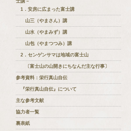
士講－
1．安房に広まった富士講
山三（やまさん）講
山水（やまみず）講
山包（やまつつみ）講
2．センゲンサマは地域の富士山
〔富士山の山開きにちなんだ主な行事〕
参考資料：栄行真山自伝
『栄行真山自伝』について
主な参考文献
協力者一覧
裏表紙