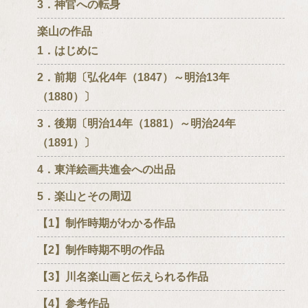
3．神官への転身
楽山の作品
1．はじめに
2．前期〔弘化4年（1847）～明治13年
（1880）〕
3．後期〔明治14年（1881）～明治24年
（1891）〕
4．東洋絵画共進会への出品
5．楽山とその周辺
【1】制作時期がわかる作品
【2】制作時期不明の作品
【3】川名楽山画と伝えられる作品
【4】参考作品