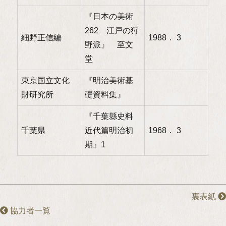
『日本の美術
262 江戸の狩
細野正信編
1988． 3
野派』 至文
堂
東京国立文化
『明治美術基
財研究所
礎資料集』
『千葉縣史料
千葉県
近代篇明治初
1968． 3
期』1
裏表紙
協力者一覧