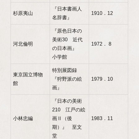
『日本書画人
杉原夷山
1910．12
名辞書』
『原色日本の
美術30 近代
河北倫明
1972． 8
の日本画』
小学館
特別展図録
東京国立博物
『狩野派の絵
1979．10
館
画』
『日本の美術
210 江戸の絵
小林忠編
画Ⅱ（後
1983．11
期）』 至文
堂