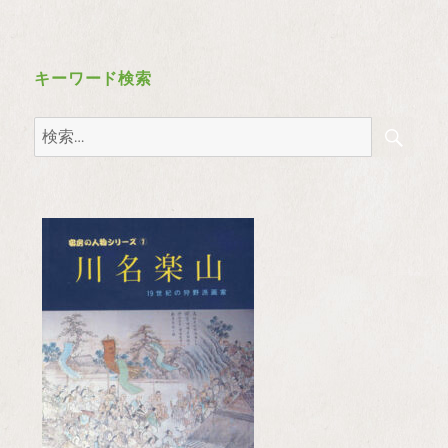
キーワード検索
検
検
索
索: