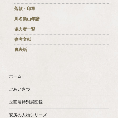
落款・印章
川名楽山年譜
協力者一覧
参考文献
裏表紙
ホーム
ごあいさつ
企画展特別展図録
安房の人物シリーズ