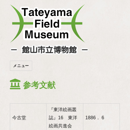
－ 館山市立博物館 －
メニュー
参考文献
『東洋絵画叢
今古堂
誌』16 東洋
1886． 6
絵画共進会