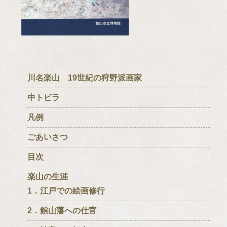
川名楽山 19世紀の狩野派画家
中トビラ
凡例
ごあいさつ
目次
楽山の生涯
1．江戸での絵画修行
2．館山藩への仕官