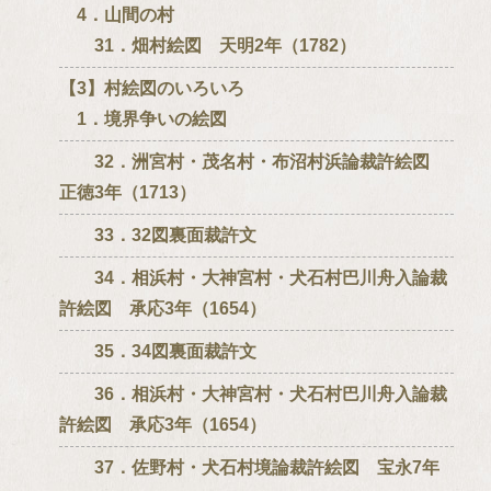
4．山間の村
31．畑村絵図 天明2年（1782）
【3】村絵図のいろいろ
1．境界争いの絵図
32．洲宮村・茂名村・布沼村浜論裁許絵図
正徳3年（1713）
33．32図裏面裁許文
34．相浜村・大神宮村・犬石村巴川舟入論裁
許絵図 承応3年（1654）
35．34図裏面裁許文
36．相浜村・大神宮村・犬石村巴川舟入論裁
許絵図 承応3年（1654）
37．佐野村・犬石村境論裁許絵図 宝永7年