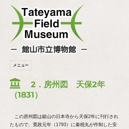
－ 館山市立博物館 －
メニュー
2．房州図 天保2年
（1831）
この房州図は鋸山の日本寺から天保2年に刊行され
たもので、寛政元年（1793）に秦檍丸が作制した安