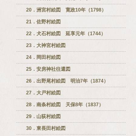
20．洲宮村絵図 寛政10年（1798）
21．佐野村絵図
22．犬石村絵図 延享元年（1744）
23．大神宮村絵図
24．岡田村絵図
25．安房神社往還図
26．出野尾村絵図 明治7年（1874）
27．大戸村絵図
28．南条村絵図 天保8年（1837）
29．山荻村絵図
30．東長田村絵図