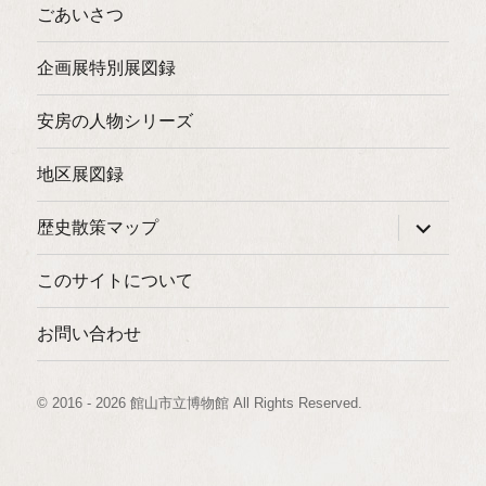
ごあいさつ
企画展特別展図録
安房の人物シリーズ
地区展図録
サ
歴史散策マップ
ブ
メ
ニ
このサイトについて
ュ
ー
を
お問い合わせ
展
開
© 2016 - 2026 館山市立博物館 All Rights Reserved
.