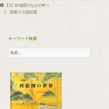
【1】絵地図のなかの村々
1．関東八カ国絵図
キーワード検索
検
検
索
索: