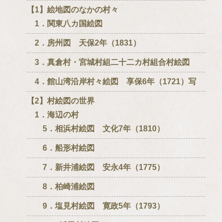
【1】絵地図のなかの村々
1．関東八カ国絵図
2．房州図 天保2年（1831）
3．真倉村・宮城村組二十二カ村組合村絵図
4．館山湾沿岸村々絵図 享保6年（1721）写
【2】村絵図の世界
1．海辺の村
5．相浜村絵図 文化7年（1810）
6．船形村絵図
7．新井浦絵図 安永4年（1775）
8．柏崎浦絵図
9．塩見村絵図 寛政5年（1793）