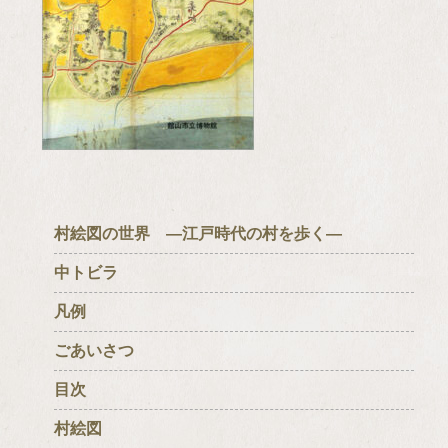
村絵図の世界 ―江戸時代の村を歩く―
中トビラ
凡例
ごあいさつ
目次
村絵図