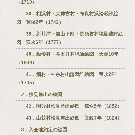
（1710）
38．相浜村・大神宮村・布良村浜論裁許絵
図 寛保2年（1742）
39．新井浦・館山下町・長須賀村境論裁許絵
図 安永6年（1777）
40．船形村・多田良村境論絵図 天保10年
（1839）
41．畑村・神余村山論裁許絵図 宝永2年
（1705）
2．検見差出の絵図
42．国分村検見差出絵図 嘉永5年（1852）
43．山荻村検見差出絵図 文政7年（1824）
3．入会地約定の絵図