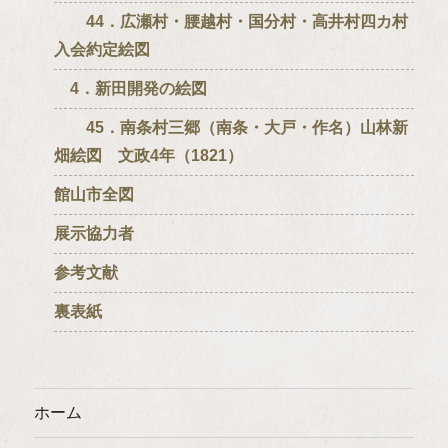
44．広瀬村・腰越村・国分村・高井村四カ村
入会約定絵図
4．新田開発の絵図
45．南条村三郷（南条・大戸・作名）山林新
畑絵図 文政4年（1821）
館山市全図
展示協力者
参考文献
裏表紙
ホーム