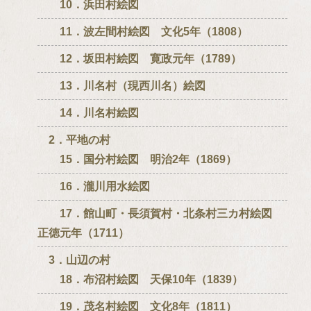
10．浜田村絵図
11．波左間村絵図 文化5年（1808）
12．坂田村絵図 寛政元年（1789）
13．川名村（現西川名）絵図
14．川名村絵図
2．平地の村
15．国分村絵図 明治2年（1869）
16．瀧川用水絵図
17．館山町・長須賀村・北条村三カ村絵図
正徳元年（1711）
3．山辺の村
18．布沼村絵図 天保10年（1839）
19．茂名村絵図 文化8年（1811）