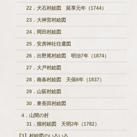
22．犬石村絵図 延享元年（1744）
23．大神宮村絵図
24．岡田村絵図
25．安房神社往還図
26．出野尾村絵図 明治7年（1874）
27．大戸村絵図
28．南条村絵図 天保8年（1837）
29．山荻村絵図
30．東長田村絵図
4．山間の村
31．畑村絵図 天明2年（1782）
【3】村絵図のいろいろ