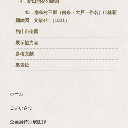
4．新田開発の絵図
45．南条村三郷（南条・大戸・作名）山林新
畑絵図 文政4年（1821）
館山市全図
展示協力者
参考文献
裏表紙
ホーム
ごあいさつ
企画展特別展図録