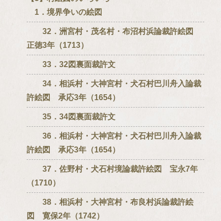
1．境界争いの絵図
32．洲宮村・茂名村・布沼村浜論裁許絵図
正徳3年（1713）
33．32図裏面裁許文
34．相浜村・大神宮村・犬石村巴川舟入論裁
許絵図 承応3年（1654）
35．34図裏面裁許文
36．相浜村・大神宮村・犬石村巴川舟入論裁
許絵図 承応3年（1654）
37．佐野村・犬石村境論裁許絵図 宝永7年
（1710）
38．相浜村・大神宮村・布良村浜論裁許絵
図 寛保2年（1742）