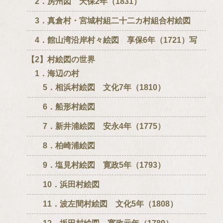
2．房州図 天保2年（1831）
3．真倉村・宮城村組二十二カ村組合村絵図
4．館山湾沿岸村々絵図 享保6年（1721）写
【2】村絵図の世界
1．海辺の村
5．相浜村絵図 文化7年（1810）
6．船形村絵図
7．新井浦絵図 安永4年（1775）
8．柏崎浦絵図
9．塩見村絵図 寛政5年（1793）
10．浜田村絵図
11．波左間村絵図 文化5年（1808）