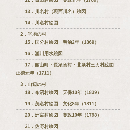
12．坂田村絵図 寛政元年（1789）
13．川名村（現西川名）絵図
14．川名村絵図
2．平地の村
15．国分村絵図 明治2年（1869）
16．瀧川用水絵図
17．館山町・長須賀村・北条村三カ村絵図
正徳元年（1711）
3．山辺の村
18．布沼村絵図 天保10年（1839）
19．茂名村絵図 文化8年（1811）
20．洲宮村絵図 寛政10年（1798）
21．佐野村絵図