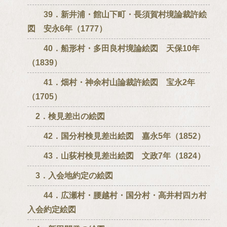
39．新井浦・館山下町・長須賀村境論裁許絵
図 安永6年（1777）
40．船形村・多田良村境論絵図 天保10年
（1839）
41．畑村・神余村山論裁許絵図 宝永2年
（1705）
2．検見差出の絵図
42．国分村検見差出絵図 嘉永5年（1852）
43．山荻村検見差出絵図 文政7年（1824）
3．入会地約定の絵図
44．広瀬村・腰越村・国分村・高井村四カ村
入会約定絵図