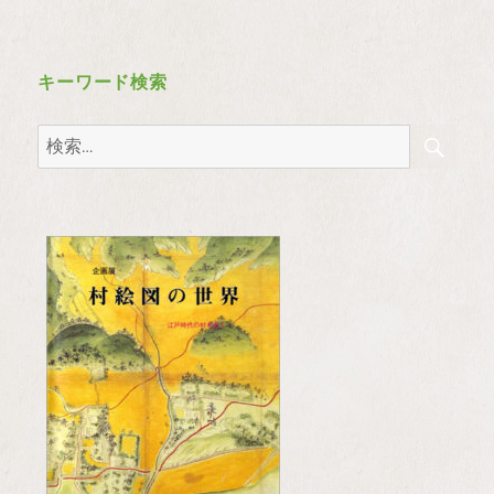
キーワード検索
検
検
索
索: