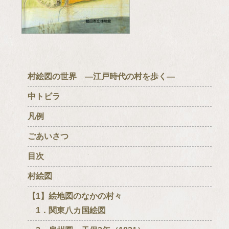
村絵図の世界 ―江戸時代の村を歩く―
中トビラ
凡例
ごあいさつ
目次
村絵図
【1】絵地図のなかの村々
1．関東八カ国絵図