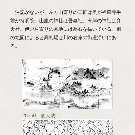
注記がないが、左方山寄りの二軒は奥が福蔵寺手
前が持明院。山腹の神社は吾妻社、海岸の神社は弁
天社。伊戸村寄りの墓地には墓石を描いている。別
の絵図によると高札場は川の右岸の街道沿いにあ
る。
28×50 個人蔵